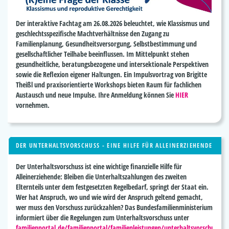
Der interaktive Fachtag am
26.08.2026
beleuchtet, wie Klassismus und
geschlechtsspezifische Machtverhältnisse den Zugang zu
Familienplanung, Gesundheitsversorgung, Selbstbestimmung und
gesellschaftlicher Teilhabe beeinflussen. Im Mittelpunkt stehen
gesundheitliche, beratungsbezogene und intersektionale Perspektiven
sowie die Reflexion eigener Haltungen. Ein Impulsvortrag von
Brigitte
Theißl
und praxisorientierte Workshops bieten Raum für fachlichen
Austausch und neue Impulse. Ihre Anmeldung können Sie
HIER
vornehmen.
DER UNTERHALTSVORSCHUSS - EINE HILFE FÜR ALLEINERZIEHENDE
Der Unterhaltsvorschuss ist eine
wichtige finanzielle Hilfe
für
Alleinerziehende: Bleiben die Unterhaltszahlungen des zweiten
Elternteils unter dem festgesetzten Regelbedarf, springt der Staat ein.
Wer hat Anspruch, wo und wie wird der Anspruch geltend gemacht,
wer muss den Vorschuss zurückzahlen? Das Bundesfamilienministerium
informiert über die Regelungen zum Unterhaltsvorschuss unter
familienportal.de/familienportal/familienleistungen/unterhaltsvorschuss
.