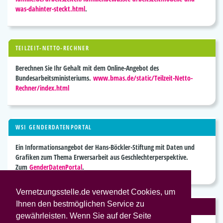
was-dahinter-steckt.html
.
TEILZEIT-NETTO-RECHNER
Berechnen Sie Ihr Gehalt mit dem Online-Angebot des
Bundesarbeitsministeriums.
www.bmas.de/static/Teilzeit-Netto-
Rechner/index.html
WSI GENDERDATENPORTAL
Ein Informationsangebot der Hans-Böckler-Stiftung mit Daten und
Grafiken zum Thema Erwersarbeit aus Geschlechterperspektive.
Zum
GenderDatenPortal
.
Vernetzungsstelle.de verwendet Cookies, um
Ihnen den bestmöglichen Service zu
VEREINBARKEIT VON FAMILIE UND BERUF
gewährleisten. Wenn Sie auf der Seite