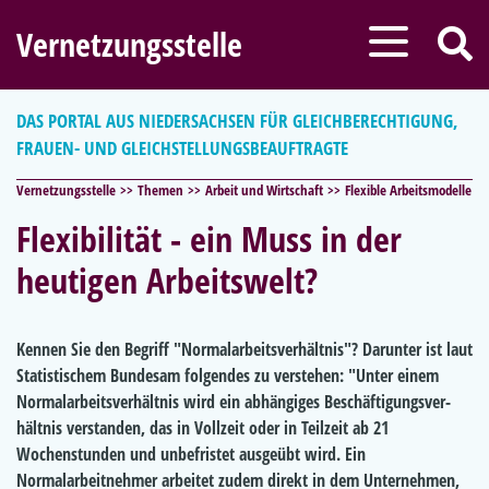
Vernetzungsstelle
DAS PORTAL AUS NIEDERSACHSEN FÜR GLEICHBERECHTIGUNG,
FRAUEN- UND GLEICHSTELLUNGSBEAUFTRAGTE
Vernetzungsstelle
Themen
Arbeit und Wirtschaft
Flexible Arbeitsmodelle
Flexibilität - ein Muss in der
heutigen Arbeitswelt?
Kennen Sie den Begriff "Normalarbeitsverhältnis"? Darunter ist laut
Statistischem Bundesam folgendes zu verstehen: "Unter einem
Normalarbeitsverhältnis wird ein abhängiges Be­schäf­ti­gungs­ver­
hältnis ver­stan­den, das in Voll­zeit oder in Teilzeit ab 21
Wochenstunden und unbefristet ausgeübt wird. Ein
Normalarbeitnehmer arbeitet zudem di­rekt in dem Un­ter­neh­men,