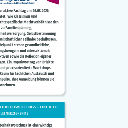
teraktive Fachtag am
26.08.2026
htet, wie Klassismus und
echtsspezifische Machtverhältnisse den
 zu Familienplanung,
heitsversorgung, Selbstbestimmung
ellschaftlicher Teilhabe beeinflussen.
telpunkt stehen gesundheitliche,
ngsbezogene und intersektionale
ktiven sowie die Reflexion eigener
gen. Ein Impulsvortrag von
Brigitte
und praxisorientierte Workshops
 Raum für fachlichen Austausch und
mpulse. Ihre Anmeldung können Sie
ornehmen.
NTERHALTSVORSCHUSS - EINE HILFE
LLEINERZIEHENDE
terhaltsvorschuss ist eine
wichtige