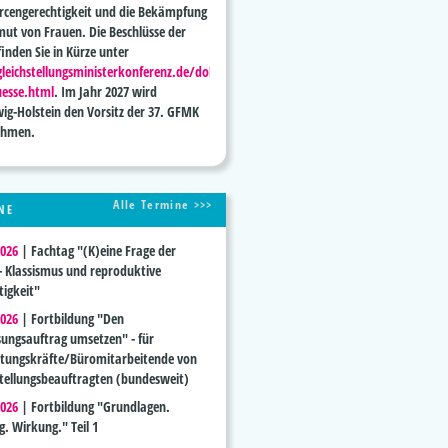
rcengerechtigkeit und die Bekämpfung
mut von Frauen. Die Beschlüsse der
inden Sie in Kürze unter
eichstellungsministerkonferenz.de/dokumente-
uesse.html
. Im Jahr 2027 wird
wig-Holstein den Vorsitz der 37. GFMK
ehmen.
Alle Termine >>>
NE
2026
|
Fachtag "(K)eine Frage der
 - Klassismus und reproduktive
tigkeit"
2026
|
Fortbildung "Den
sungsauftrag umsetzen" - für
tungskräfte/Büromitarbeitende von
stellungsbeauftragten (bundesweit)
2026
|
Fortbildung "Grundlagen.
g. Wirkung." Teil 1