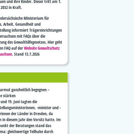
uen und ihre Kinder. Dieser tritt am 1.
 2032 in Kraft.
edersächsische Ministerium für
es, Arbeit, Gesundheit und
stellung informiert Trägereinrichtungen
dersachsen mit FAQs über die
ung des Gewalthilfegesetzes. Hier geht
den FAQ auf der
Website Gewaltschutz
sachsen
. Stand 13.7.2026
armut ganzheitlich begegnen –
be stärken
und 19. Juni tagten die
tellungsministerinnen, -minister und -
rinnen der Länder in Dresden, da
n in diesem Jahr den Vorsitz hatte. Im
punkt der Beratungen stand das
ema: gleichwertige Teilhabe durch