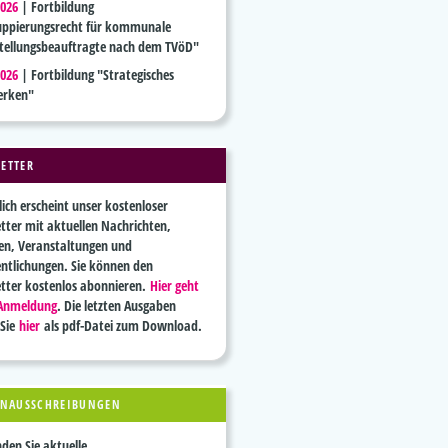
2026
|
Fortbildung
uppierungsrecht für kommunale
stellungsbeauftragte nach dem TVöD"
2026
|
Fortbildung "Strategisches
erken"
ETTER
ich erscheint unser kostenloser
tter mit aktuellen Nachrichten,
en, Veranstaltungen und
entlichungen. Sie können den
tter kostenlos abonnieren.
Hier geht
 Anmeldung
. Die letzten Ausgaben
 Sie
hier
als pdf-Datei zum Download.
ENAUSSCHREIBUNGEN
nden Sie aktuelle