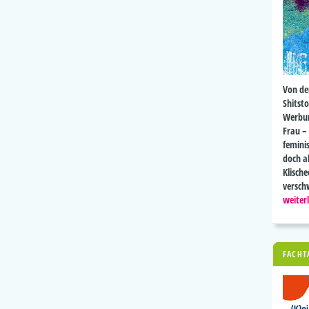
Von de
Shitst
Werbun
Frau –
femini
doch a
Klische
versch
weiter
FACHT