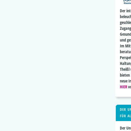
Der in
beleuc
geschl
Zugang
Gesund
und ges
Im Mit
beratu
Perspe
Haltun
Theißl
bieten
neue I
HIER
v
DER U
FÜR A
Der Un