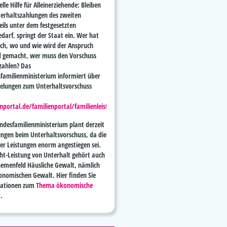
elle Hilfe
für Alleinerziehende: Bleiben
terhaltszahlungen des zweiten
eils unter dem festgesetzten
darf, springt der Staat ein. Wer hat
ch, wo und wie wird der Anspruch
d gemacht, wer muss den Vorschuss
zahlen? Das
familienministerium informiert über
gelungen zum Unterhaltsvorschuss
enportal.de/familienportal/familienleistungen/unterhaltsvorschuss
.
ndesfamilienministerium plant derzeit
ngen beim Unterhaltsvorschuss, da die
er Leistungen enorm angestiegen sei.
cht-Leistung von Unterhalt gehört auch
emenfeld Häusliche Gewalt, nämlich
onomischen Gewalt. Hier finden Sie
mationen zum
Thema ökonomische
t
.