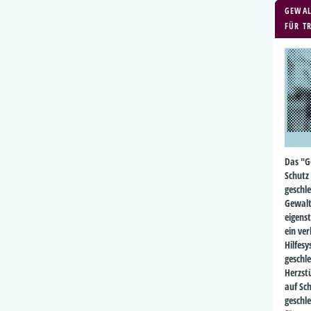
GEWAL
FÜR T
Das "G
Schutz
geschle
Gewalt
eigens
ein ver
Hilfes
geschl
Herzst
auf Sc
geschl