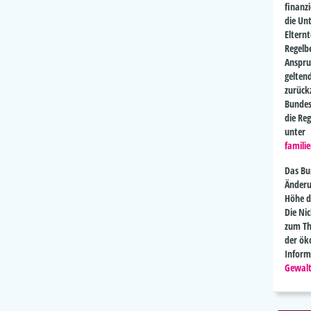
finanzi
die Un
Elternt
Regelbe
Anspru
gelten
zurück
Bundes
die Re
unter
famili
Das Bu
Änderu
Höhe d
Die Ni
zum Th
der ök
Infor
Gewal