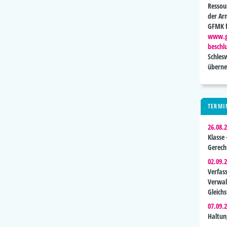
Ressou
der Ar
GFMK f
www.gl
beschl
Schles
übern
TERMI
26.08.
Klasse
Gerech
02.09.
Verfas
Verwal
Gleich
07.09.
Haltun