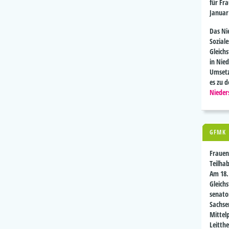
für Fra
Januar
Das Ni
Sozial
Gleich
in Nie
Umsetz
es zu 
Nieder
GFMK
Frauen
Teilha
Am 18. 
Gleichs
senato
Sachse
Mittel
Leitth