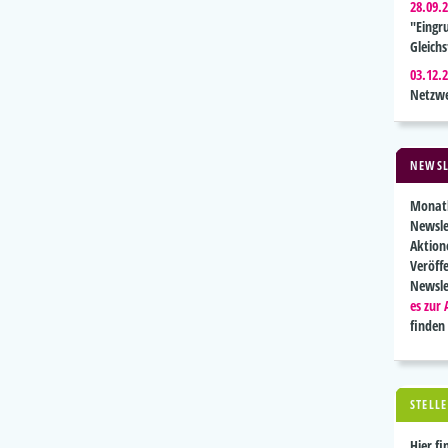
28.09.
"Eingr
Gleich
03.12.
Netzw
NEWSL
Monatl
Newsle
Aktion
Veröff
Newsle
es zur
finden
STELL
Hier fi