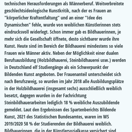
technischen Herausforderungen als Männerberuf. Weitverbreitete
geschlechtsideologische Kunstkritik, nach der es Frauen an
"körperlicher Kraftentfaltung" und an einer "Idee des
Dynamischen" fehle, wurde von weiblichen Künstlerinnen stets
eindrucksvoll widerlegt. Schon immer gab es Bildhauerinnen, je
mehr sich die Gesellschaft öffnete, desto sichtbarer wurde ihre
Kunst. Heute sind im Bereich der Bildhauerei mindestens so viele
Frauen wie Männer aktiv. Neben der Möglichkeit einer dualen
Berufsausbildung (Holzbildhauerei, Steinbildhauerei usw.) werden
in Deutschland elf Studiengänge als ein Schwerpunkt der
Bildenden Kunst angeboten. Der Frauenanteil unterscheidet sich
nach Berufszweig, so wurden im Jahr 2018 alle Ausbildungsplätze
in der Holzbildhauerei (insgesamt sechs) ausschließlich weiblich
besetzt, dagegen wurden in der Fachrichtung
Steinbildhauerarbeiten lediglich 18 % weibliche Auszubildende
gemeldet. Laut den Ergebnissen des Spartenberichts Bildende
Kunst, 2021 des Statistischen Bundesamtes, waren im WS
2019/2020 58 % der Studierenden der Bildhauerei weiblich.
Bildhauerinnen, die in der Künstlersozialkasse versichert sind,